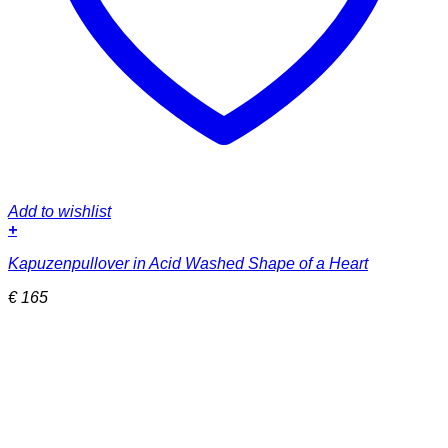
Add to wishlist
+
Dieses
Kapuzenpullover in Acid Washed Shape of a Heart
Produkt
weist
€
165
mehrere
Varianten
auf.
Die
Optionen
können
auf
der
Produktseite