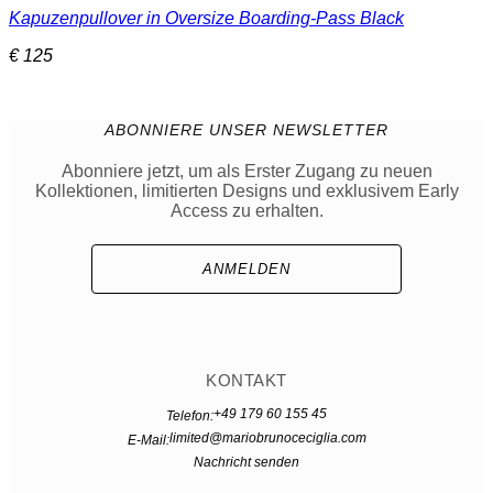
Kapuzenpullover in Oversize Boarding-Pass Black
Produkt
weist
€
125
mehrere
Varianten
auf.
Die
ABONNIERE UNSER NEWSLETTER
Optionen
können
Abonniere jetzt, um als Erster Zugang zu neuen
auf
Kollektionen, limitierten Designs und exklusivem Early
der
Access zu erhalten.
Produktseite
gewählt
werden
ANMELDEN
KONTAKT
+49 179 60 155 45
Telefon:
limited@mariobrunoceciglia.com
E-Mail:
Nachricht senden