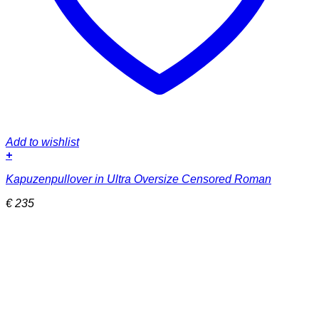
Add to wishlist
+
Dieses
Kapuzenpullover in Ultra Oversize Censored Roman
Produkt
weist
€
235
mehrere
Varianten
auf.
Die
Optionen
können
auf
der
Produktseite