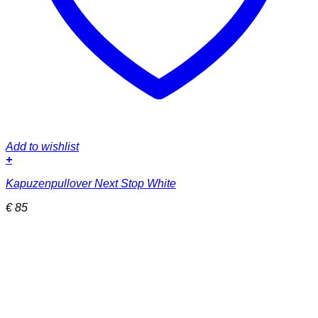
Add to wishlist
+
Dieses
Kapuzenpullover Next Stop White
Produkt
weist
€
85
mehrere
Varianten
auf.
Die
Optionen
können
auf
der
Produktseite