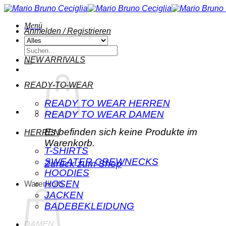
Zum
Inhalt
Menü
springen
Anmelden / Registrieren
Suchen
nach:
NEW ARRIVALS
READY-TO-WEAR
READY TO WEAR HERREN
READY TO WEAR DAMEN
Es befinden sich keine Produkte im
HERREN
Warenkorb.
T-SHIRTS
SWEATER CREWNECKS
Zurück zum Shop
HOODIES
HOSEN
Warenkorb
JACKEN
BADEBEKLEIDUNG
DAMEN