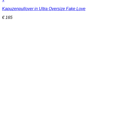
Dieses
Kapuzenpullover in Ultra Oversize Fake Love
Produkt
weist
€
165
mehrere
Varianten
auf.
Die
Optionen
können
auf
der
Produktseite
gewählt
werden