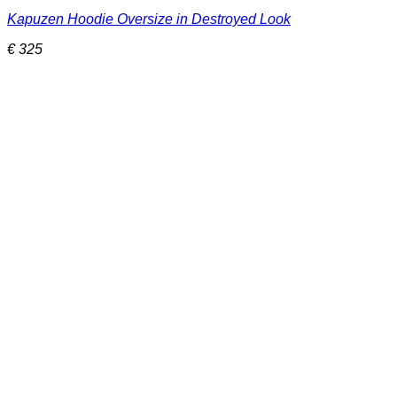
Dieses
Kapuzen Hoodie Oversize in Destroyed Look
Produkt
weist
€
325
mehrere
Varianten
auf.
Die
Optionen
können
auf
der
Produktseite
gewählt
werden