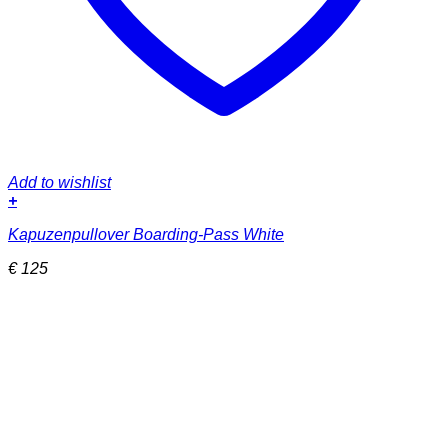
Add to wishlist
+
Dieses
Kapuzenpullover Boarding-Pass White
Produkt
weist
€
125
mehrere
Varianten
auf.
Die
Optionen
können
auf
der
Produktseite
gewählt