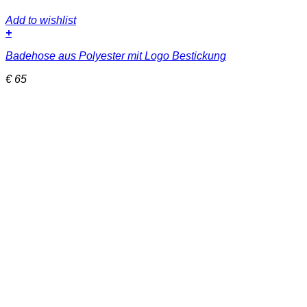
Add to wishlist
+
Dieses
Badehose aus Polyester mit Logo Bestickung
Produkt
weist
€
65
mehrere
Varianten
auf.
Die
Optionen
können
auf
der
Produktseite
gewählt
werden