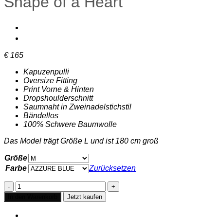
Shape of a Heart
€
165
Kapuzenpulli
Oversize Fitting
Print Vorne & Hinten
Dropshoulderschnitt
Saumnaht in Zweinadelstichstil
Bändellos
100% Schwere Baumwolle
Das Model trägt Größe L und ist 180 cm groß
Größe
Farbe
Zurücksetzen
Kapuzenpullover
in
In den Warenkorb
Jetzt kaufen
Oversize
Shape