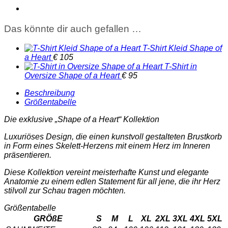
of
a
Heart
Das könnte dir auch gefallen …
Menge
T-Shirt Kleid Shape of
a Heart
€
105
T-Shirt in
Oversize Shape of a Heart
€
95
Beschreibung
Größentabelle
Die exklusive „Shape of a Heart“ Kollektion
Luxuriöses Design, die einen kunstvoll gestalteten Brustkorb
in Form eines Skelett-Herzens mit einem Herz im Inneren
präsentieren.
Diese Kollektion vereint meisterhafte Kunst und elegante
Anatomie zu einem edlen Statement für all jene, die ihr Herz
stilvoll zur Schau tragen möchten.
Größentabelle
GRÖßE
S
M
L
XL
2XL
3XL
4XL
5XL