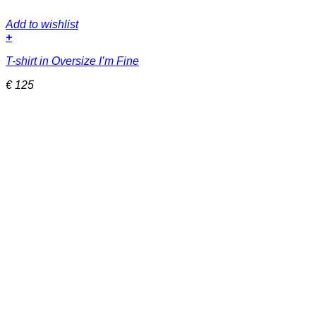
Add to wishlist
+
Dieses
T-shirt in Oversize I’m Fine
Produkt
weist
€
125
mehrere
Varianten
auf.
Die
Optionen
können
auf
der
Produktseite
gewählt
werden