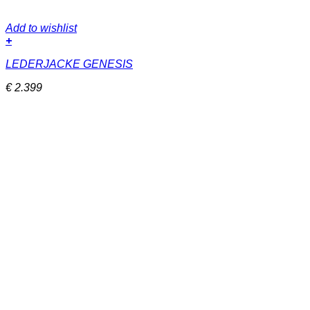
Add to wishlist
+
Dieses
LEDERJACKE GENESIS
Produkt
weist
€
2.399
mehrere
Varianten
auf.
Die
Optionen
können
auf
der
Produktseite
gewählt
werden