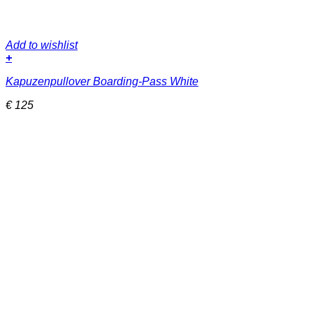
Add to wishlist
+
Dieses
Kapuzenpullover Boarding-Pass White
Produkt
weist
€
125
mehrere
Varianten
auf.
Die
Optionen
können
auf
der
Produktseite
gewählt
werden