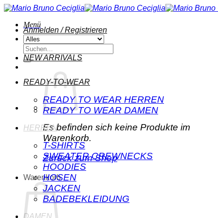
Zum
Inhalt
Menü
springen
Anmelden / Registrieren
Suchen
nach:
NEW ARRIVALS
READY-TO-WEAR
READY TO WEAR HERREN
READY TO WEAR DAMEN
Es befinden sich keine Produkte im
HERREN
Warenkorb.
T-SHIRTS
SWEATER CREWNECKS
Zurück zum Shop
HOODIES
HOSEN
Warenkorb
JACKEN
BADEBEKLEIDUNG
DAMEN