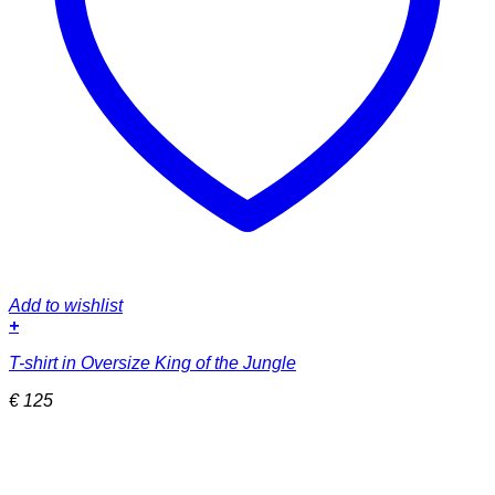
Add to wishlist
+
Dieses
T-shirt in Oversize King of the Jungle
Produkt
weist
€
125
mehrere
Varianten
auf.
Die
Optionen