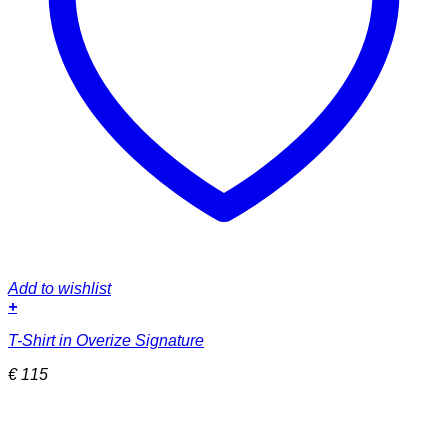
Add to wishlist
+
Dieses
T-Shirt in Overize Signature
Produkt
weist
€
115
mehrere
Varianten
auf.
Die