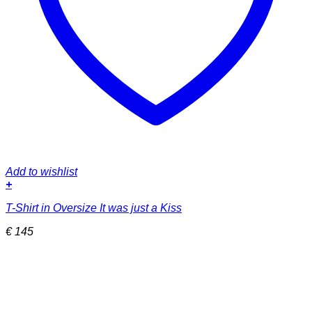
Add to wishlist
+
Dieses
T-Shirt in Oversize It was just a Kiss
Produkt
weist
€
145
mehrere
Varianten
auf.
Die
Optionen
können
auf