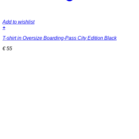
Add to wishlist
+
Dieses
T-shirt in Oversize Boarding-Pass City Edition Black
Produkt
weist
€
55
mehrere
Varianten
auf.
Die
Optionen
können
auf
der
Produktseite
gewählt
werden