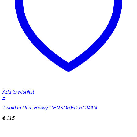
Add to wishlist
+
Dieses
T-shirt in Ultra Heavy CENSORED ROMAN
Produkt
weist
€
115
mehrere
Varianten
auf.
Die