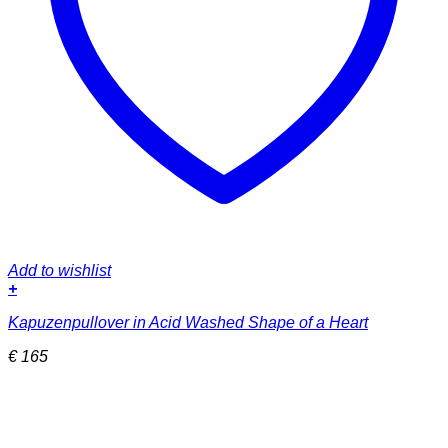
Add to wishlist
+
Dieses
Kapuzenpullover in Acid Washed Shape of a Heart
Produkt
weist
€
165
mehrere
Varianten
auf.
Die
Optionen