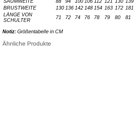
SAUMWEITE
88
94
100
106
112
121
130
139
BRUSTWEITE
130
136
142
148
154
163
172
181
LÄNGE VON
71
72
74
76
78
79
80
81
SCHULTER
Notiz:
Größentabelle in CM
Ähnliche Produkte