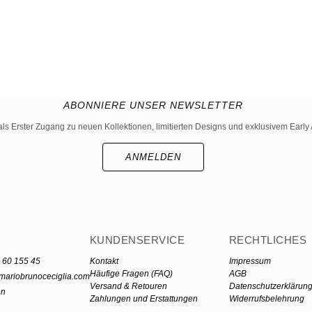
ABONNIERE UNSER NEWSLETTER
als Erster Zugang zu neuen Kollektionen, limitierten Designs und exklusivem Early 
ANMELDEN
KUNDENSERVICE
RECHTLICHES
 60 155 45
Kontakt
Impressum
Häufige Fragen (FAQ)
AGB
mariobrunoceciglia.com
Versand & Retouren
Datenschutzerklärun
en
Zahlungen und Erstattungen
Widerrufsbelehrung