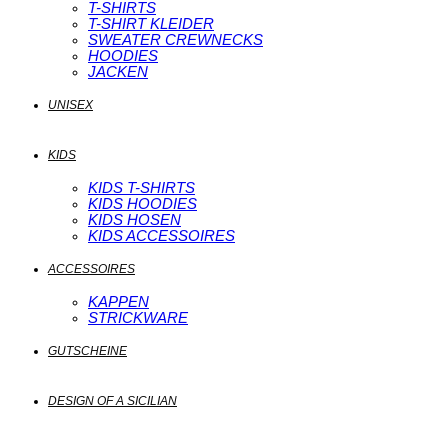
T-SHIRTS
T-SHIRT KLEIDER
SWEATER CREWNECKS
HOODIES
JACKEN
UNISEX
KIDS
KIDS T-SHIRTS
KIDS HOODIES
KIDS HOSEN
KIDS ACCESSOIRES
ACCESSOIRES
KAPPEN
STRICKWARE
GUTSCHEINE
DESIGN OF A SICILIAN