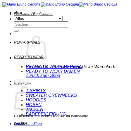
Zum
Inhalt
springen
Menü
Anmelden / Registrieren
Suchen
nach:
NEW ARRIVALS
READY-TO-WEAR
Es befinden sich keine Produkte im Warenkorb.
READY TO WEAR HERREN
READY TO WEAR DAMEN
Zurück zum Shop
HERREN
Warenkorb
T-SHIRTS
SWEATER CREWNECKS
HOODIES
HOSEN
JACKEN
BADEBEKLEIDUNG
Es befinden sich keine Produkte im Warenkorb.
DAMEN
Zurück zum Shop