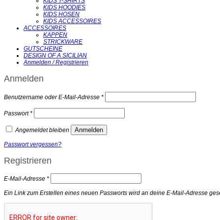
KIDS T-SHIRTS
KIDS HOODIES
KIDS HOSEN
KIDS ACCESSOIRES
ACCESSOIRES
KAPPEN
STRICKWARE
GUTSCHEINE
DESIGN OF A SICILIAN
Anmelden / Registrieren
Anmelden
Erforderlich
Benutzername oder E-Mail-Adresse
*
Erforderlich
Passwort
*
Anmelden
Angemeldet bleiben
Passwort vergessen?
Registrieren
Erforderlich
E-Mail-Adresse
*
Ein Link zum Erstellen eines neuen Passworts wird an deine E-Mail-Adresse ges