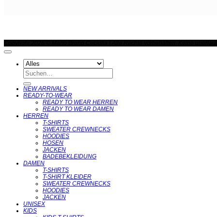
Copyright 2026 © Mario Bruno Ceciglia | Alle Rechte vorbehalten. Keine unerla
Suchen
nach:
NEW ARRIVALS
READY-TO-WEAR
READY TO WEAR HERREN
READY TO WEAR DAMEN
HERREN
T-SHIRTS
SWEATER CREWNECKS
HOODIES
HOSEN
JACKEN
BADEBEKLEIDUNG
DAMEN
T-SHIRTS
T-SHIRT KLEIDER
SWEATER CREWNECKS
HOODIES
JACKEN
UNISEX
KIDS