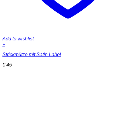
Add to wishlist
+
Dieses
Strickmütze mit Satin Label
Produkt
weist
€
45
mehrere
Varianten
auf.
Die
Optionen
können
auf
der
Produktseite
gewählt
werden