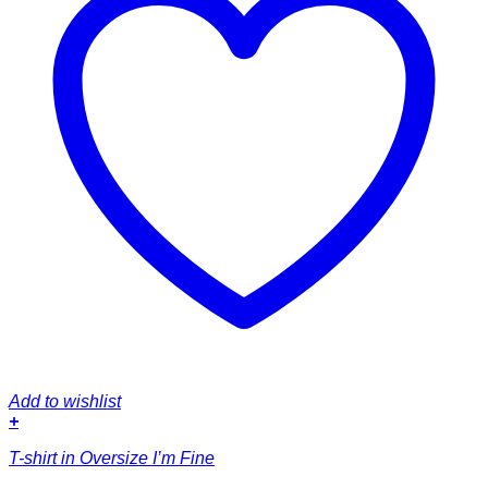
Add to wishlist
+
Dieses
T-shirt in Oversize I’m Fine
Produkt
weist