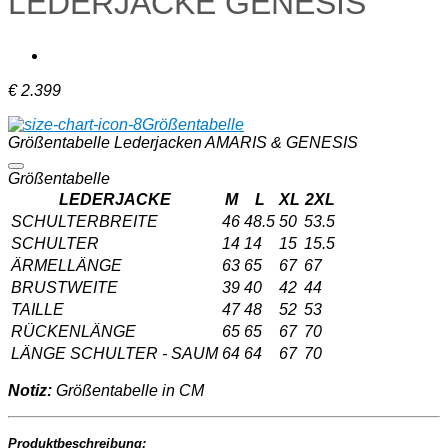
LEDERJACKE GENESIS
€
2.399
Größentabelle
Größentabelle Lederjacken AMARIS & GENESIS
Größentabelle
LEDERJACKE
M
L
XL
2XL
SCHULTERBREITE
46
48.5
50
53.5
SCHULTER
14
14
15
15.5
ÄRMELLÄNGE
63
65
67
67
BRUSTWEITE
39
40
42
44
TAILLE
47
48
52
53
RÜCKENLÄNGE
65
65
67
70
LÄNGE SCHULTER - SAUM
64
64
67
70
Notiz:
Größentabelle in CM
Produktbeschreibung: