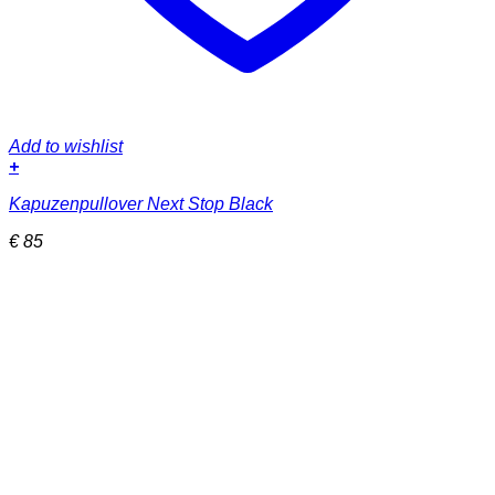
Add to wishlist
+
Dieses
Kapuzenpullover Next Stop Black
Produkt
weist
€
85
mehrere
Varianten
auf.
Die
Optionen
können
auf
der
Produktseite
gewählt
werden