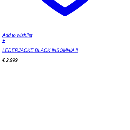
Add to wishlist
+
Dieses
LEDERJACKE BLACK INSOMNIA II
Produkt
weist
€
2.999
mehrere
Varianten
auf.
Die
Optionen
können
auf
der
Produktseite
gewählt
werden