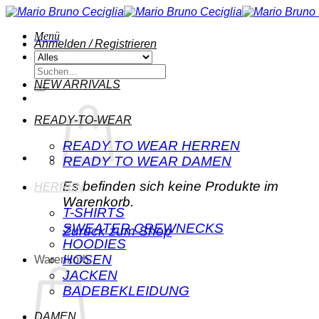
Zum
Inhalt
Menü
springen
Anmelden / Registrieren
Suchen
nach:
NEW ARRIVALS
READY-TO-WEAR
READY TO WEAR HERREN
READY TO WEAR DAMEN
Es befinden sich keine Produkte im
HERREN
Warenkorb.
T-SHIRTS
SWEATER CREWNECKS
Zurück zum Shop
HOODIES
HOSEN
Warenkorb
JACKEN
BADEBEKLEIDUNG
DAMEN