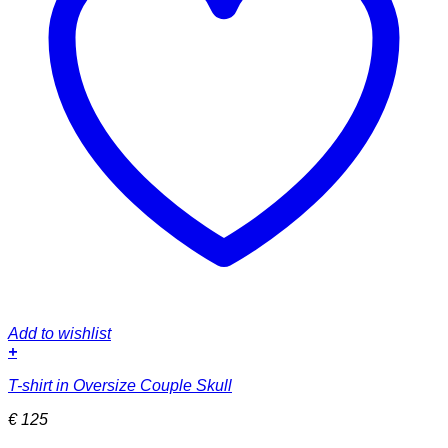
Add to wishlist
+
Dieses
T-shirt in Oversize Couple Skull
Produkt
weist
€
125
mehrere
Varianten