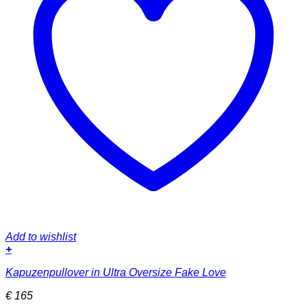
Add to wishlist
+
Dieses
Kapuzenpullover in Ultra Oversize Fake Love
Produkt
weist
€
165
mehrere