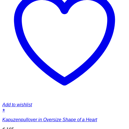
Add to wishlist
+
Dieses
Kapuzenpullover in Oversize Shape of a Heart
Produkt
weist