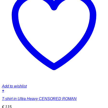
Add to wishlist
+
Dieses
T-shirt in Ultra Heavy CENSORED ROMAN
Produkt
weist
€
115
mehrere