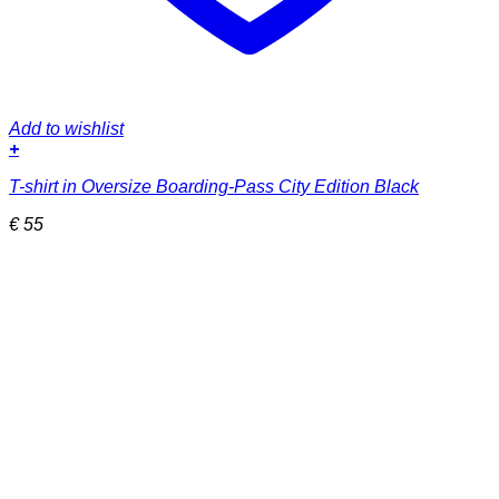
Add to wishlist
+
Dieses
T-shirt in Oversize Boarding-Pass City Edition Black
Produkt
weist
€
55
mehrere
Varianten
auf.
Die
Optionen
können
auf
der
Produktseite
gewählt
werden