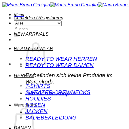
Zum
Inhalt
Menü
springen
Anmelden / Registrieren
Suchen
nach:
NEW ARRIVALS
READY-TO-WEAR
READY TO WEAR HERREN
READY TO WEAR DAMEN
Es befinden sich keine Produkte im
HERREN
Warenkorb.
T-SHIRTS
SWEATER CREWNECKS
Zurück zum Shop
HOODIES
HOSEN
Warenkorb
JACKEN
BADEBEKLEIDUNG
DAMEN